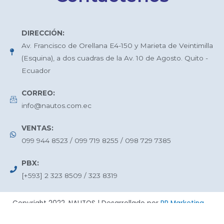
DIRECCIÓN:
Av. Francisco de Orellana E4-150 y Marieta de Veintimilla
(Esquina), a dos cuadras de la Av. 10 de Agosto. Quito -
Ecuador
CORREO:
info@nautos.com.ec
VENTAS:
099 944 8523 / 099 719 8255 / 098 729 7385
PBX:
[+593] 2 323 8509 / 323 8319
Copyright 2022, NAUTOS | Desarrollado por
RR Marketing
Digital