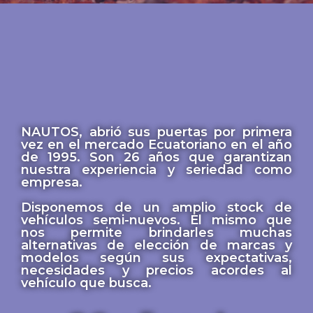
NAUTOS, abrió sus puertas por primera
vez en el mercado Ecuatoriano en el año
de 1995. Son 26 años que garantizan
nuestra experiencia y seriedad como
empresa.
Disponemos de un amplio stock de
vehículos semi-nuevos. El mismo que
nos permite brindarles muchas
alternativas de elección de marcas y
modelos según sus expectativas,
necesidades y precios acordes al
vehículo que busca.