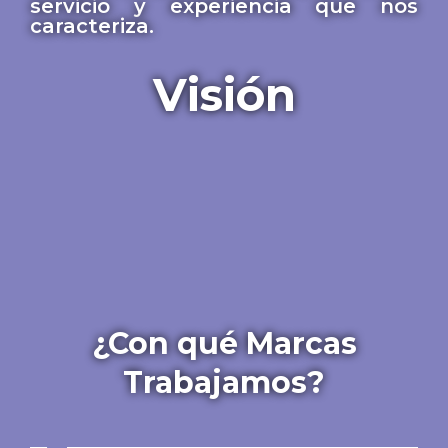
servicio y experiencia que nos
caracteriza.
Visión
¿Con qué Marcas
Trabajamos?