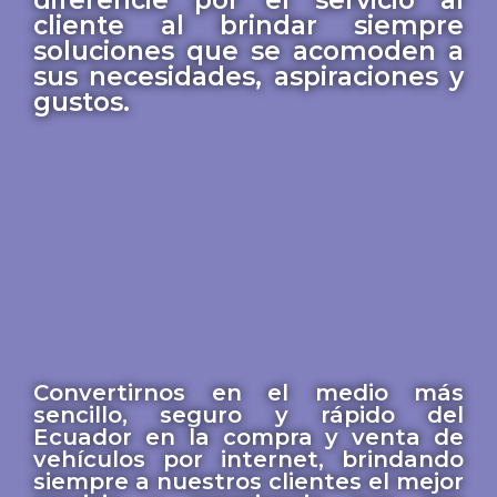
diferencie por el servicio al
cliente al brindar siempre
soluciones que se acomoden a
sus necesidades, aspiraciones y
gustos.
Convertirnos en el medio más
sencillo, seguro y rápido del
Ecuador en la compra y venta de
vehículos por internet, brindando
siempre a nuestros clientes el mejor